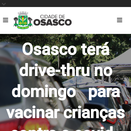
Osasco terá
drive-thru no
domingo para
vacinar crianças