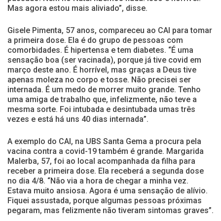
Mas agora estou mais aliviado”, disse.
Gisele Pimenta, 57 anos, compareceu ao CAI para tomar
a primeira dose. Ela é do grupo de pessoas com
comorbidades. É hipertensa e tem diabetes. “É uma
sensação boa (ser vacinada), porque já tive covid em
março deste ano. É horrível, mas graças a Deus tive
apenas moleza no corpo e tosse. Não precisei ser
internada. É um medo de morrer muito grande. Tenho
uma amiga de trabalho que, infelizmente, não teve a
mesma sorte. Foi intubada e desintubada umas três
vezes e está há uns 40 dias internada”.
A exemplo do CAI, na UBS Santa Gema a procura pela
vacina contra a covid-19 também é grande. Margarida
Malerba, 57, foi ao local acompanhada da filha para
receber a primeira dose. Ela receberá a segunda dose
no dia 4/8. “Não via a hora de chegar a minha vez.
Estava muito ansiosa. Agora é uma sensação de alívio.
Fiquei assustada, porque algumas pessoas próximas
pegaram, mas felizmente não tiveram sintomas graves”.