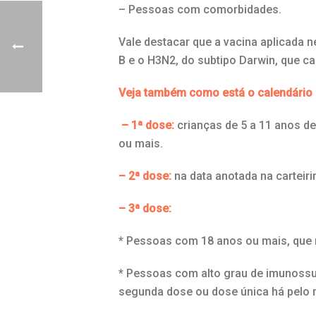
– Pessoas com comorbidades.
Vale destacar que a vacina aplicada n
B e o H3N2, do subtipo Darwin, que c
Veja também como está o calendário d
– 1ª dose:
crianças de 5 a 11 anos de
ou mais.
– 2ª dose:
na data anotada na carteiri
– 3ª dose:
* Pessoas com 18 anos ou mais, que 
* Pessoas com alto grau de imunoss
segunda dose ou dose única há pelo 