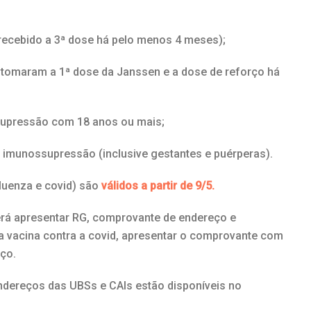
recebido a 3ª dose há pelo menos 4 meses);
tomaram a 1ª dose da Janssen e a dose de reforço há
upressão com 18 anos ou mais;
 imunossupressão (inclusive gestantes e puérperas).
fluenza e covid) são
válidos a partir de 9/5.
erá apresentar RG, comprovante de endereço e
 a vacina contra a covid, apresentar o comprovante com
rço.
ndereços das UBSs e CAIs estão disponíveis no