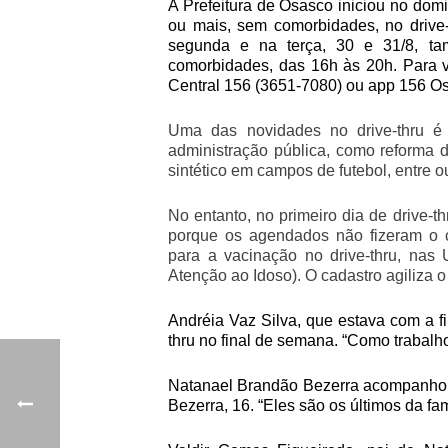
A Prefeitura de Osasco iniciou no dom
ou mais, sem comorbidades, no drive
segunda e na terça, 30 e 31/8, ta
comorbidades, das 16h às 20h. Para v
Central 156 (3651-7080) ou app 156 O
Uma das novidades no drive-thru é
administração pública, como reforma
sintético em campos de futebol, entre o
No entanto, no primeiro dia de drive-t
porque os agendados não fizeram o 
para a vacinação no drive-thru, na
Atenção ao Idoso). O cadastro agiliza 
Andréia Vaz Silva, que estava com a f
thru no final de semana. “Como trabalho,
Natanael Brandão Bezerra acompanhou o
Bezerra, 16. “Eles são os últimos da fa