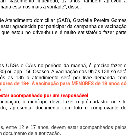
tan Nascimento figueiredo, 17 anos, também aprovou a
semana estamos mais à vontade”, disse.
e Atendimento domiciliar (SAD), Grazielle Pereira Gomes
 estar agradecida por participar da campanha de vacinação
 que estou no drive-thru e é muito satisfatório fazer parte
nas UBSs e CAIs no período da manhã, é preciso fazer o
0) ou app 156 Osasco. A vacinação das 9h às 13h só será
pós as 13h o atendimento será por livre demanda com
iores de 18+.
A vacinação para
MENORES de 18 anos
só
.
 estar acompanhado por um responsável.
cinação, o munícipe deve fazer o pré-cadastro no site
ado
, apresentar documento com foto e comprovante de
s, entre 12 e 17 anos, devem estar acompanhados pelos
m documento de autorização.