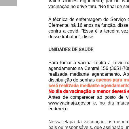
Valdir Gomes Figueiredo, pai de Na
vacinação no drive-thru. “No final de 
A técnica de enfermagem do Serviço d
Clemente, há 16 anos na função, disse
contra a covid. “Essa é a terceira vez
desse trabalho”, disse.
UNIDADES DE SAÚDE
Para tomar a vacina contra a covid 
agendamento na Central 156 (3651-708
realizada mediante agendamento. A
apenas para ma
distribuição de senhas
será realizada mediante agendamento
No dia da vacinação o menor deverá
Antes de comparecer ao posto de va
www.vacinaja.gov.br
e, no dia marc
endereço.
Nessa etapa da vacinação, os menore
pais ou responsáveis, que assinarão u