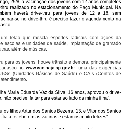
ingo, 29/8, a vacinação dos jovens com 12 anos completos
-thru realizado no estacionamento do Paço Municipal. Na
mbém haverá drive-thru para jovens de 12 a 18, sem
acinar-se no drive-thru é preciso fazer o agendamento na
sasco.
 um telão que mescla esportes radicais com ações da
 de escolas e unidades de saúde, implantação de gramado
utras, além de músicas.
hru para os jovens, houve trânsito e demora, principalmente
www.vacinaja.sp.gov.br
cadastro no
, uma das exigências
s UBSs (Unidades Básicas de Saúde) e CAIs (Centros de
o atendimento.
ilha Maria Eduarda Vaz da Silva, 16 anos, aprovou o drive-
 não precisei faltar para estar ao lado da minha filha”.
s filhos Artur dos Santos Bezerra, 13, e Vítor dos Santos
mília a receberem as vacinas e estamos muito felizes”.